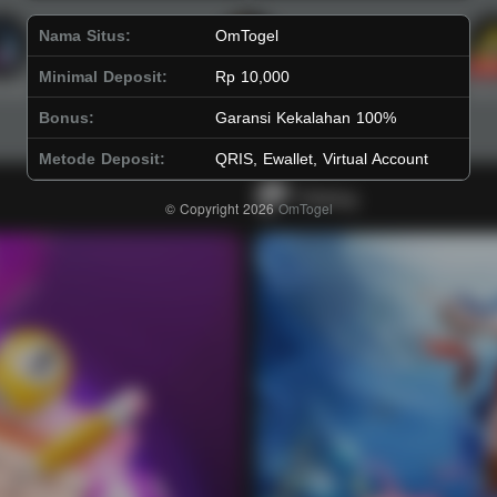
Nama Situs:
OmTogel
Minimal Deposit:
Rp 10,000
rcade
PragmaticPlay
Askm
Bonus:
Garansi Kekalahan 100%
Main Arcade
Metode Deposit:
QRIS, Ewallet, Virtual Account
Fishing
© Copyright 2026
OmTogel
1
2
3
4
5
6
7
8
9
10
11
12
13
14
15