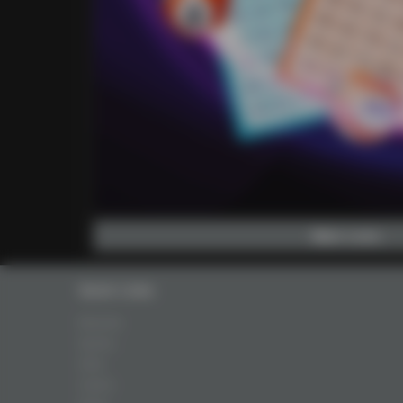
Main Lotto
Quick Links
Beranda
Sports+
Slots
Casino