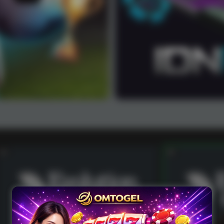
201
267