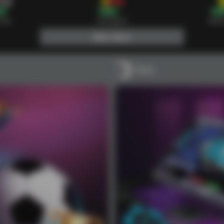
Soft
Slot Mania
Nolimi
Main Slots
Poker