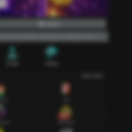
Masuk
. Banyak kreator konten memanfaatkan istilah ini untuk mengoptimal
Arcade
Fishing
Lihat semua
nero
TTG
Play
ames
Askmeslot
Liv