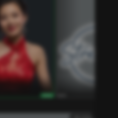
IDNLIVE
Lihat semua