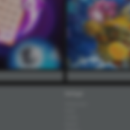
OmTogel
Tentang Kami
Footer
Contact
Deposit